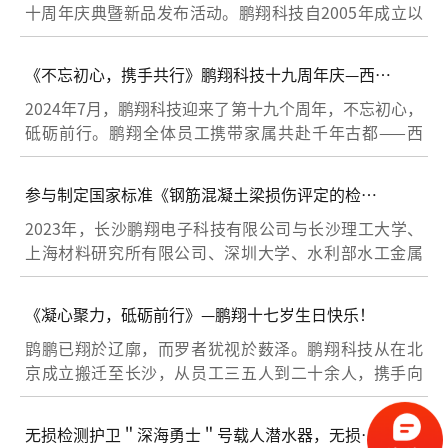
十周年庆典暨新品发布活动。鹏翔科技自2005年成立以
们
来，深耕于声发射检测行业，始终专注压电陶瓷与声学
检测领域，以匠心致创新。每一款产品的研发与生产，
《不忘初心，携手共行》鹏翔科技十九周年庆—西安
每一项技术的攻坚与突破，都见证着鹏翔的成长与发
之行
展。
2024年7月，鹏翔科技迎来了第十九个周年，不忘初心，
砥砺前行。鹏翔全体员工携带家属共赴千年古都——西
安，开启了一场文化之旅！
参与制定国家标准《钢筋混凝土梁损伤评定的检测
方法》
2023年，长沙鹏翔电子科技有限公司与长沙理工大学、
上海材料研究所有限公司、深圳大学、水利部水工金属
结构质量检测中心，东南大学共同参与制定了《无损检
测声发射检测-钢筋混凝土梁损伤评定的检测方法》的国
《凝心聚力，砥砺前行》—鹏翔十七岁生日快乐！
家标准。
鹍鹏已翔於辽廓，而罗者犹视於薮泽。鹏翔科技从在北
京成立搬迁至长沙，从员工三五人到二十余人，携手向
前、方兴未艾，已走过十七年的奋斗历程。为庆祝鹏翔
科技成立十七周年，增进团队凝聚力，营造积极向上的
无损检测护卫＂深海勇士＂号载人潜水器，无损探
企业文化，特组织了本次两天一夜的浏阳周年庆团建活