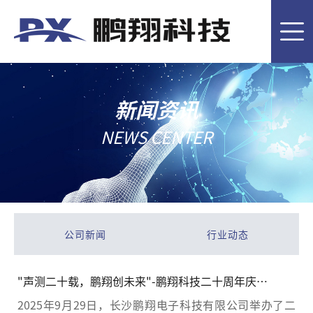
首
页
客
户
产
新闻资讯
案
品
技
NEWS CENTER
例
介
术
关
绍
应
于
新
用
鹏
闻
联
公司新闻
行业动态
翔
资
系
EN
"声测二十载，鹏翔创未来"-鹏翔科技二十周年庆活
动
讯
我
2025年9月29日，长沙鹏翔电子科技有限公司举办了二