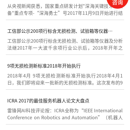
伤人的骄傲！
动
从央视新闻获悉，国家重点研发计划"深海关键技术与装
备"重点专项-“深海勇士”号2017年11月9日开始进行结
构探伤检测。目前潜水器的验收和交付正在按计划进行
当中。深海勇士号潜水器在经历了轻外壳和浮力材料拆
工信部公示200项行标含无损检测、试验箱等仪器及
解之后，进行结构探伤检测。结构探伤是要通过一系列
分析法
过程，检测潜水器在经历严酷的海试之
工信部公示200项行标含无损检测、试验箱等仪器及分析
法继2017年一大波千余项行业公示后，2018年开年之
际，工信部行标制修订工作丝毫不松懈。2018年1月22
日，工信部200项行业标准报批公示，涉及机械、船舶、
9项无损检测新标准2018年开始执行
化工、冶金、轻工、包装、民爆行业。截止日期为2018
年2月26日。根据公示，此次报批的200项行业
2018年4月 9项无损检测新标准开始执行2018年4月1
日，我们即将迎来一批新的无损检测标准。这次发布的9
项由全国无损检测标委会（SAC/TC 56)归口管理的国家
标准，涵盖了电磁（涡流），工业CT, X射线数字成像等
ICRA 2017的最佳服务机器人论文大盘点
领域。15项无损国家标准修订计划下达2017年12月29
日，国家标准委下达201
雷锋网AI科技评论按：ICRA全称为“IEEE International
Conference on Robotics and Automation”（机器人
与自动化会议），是机器人技术领域最有影响力的国际