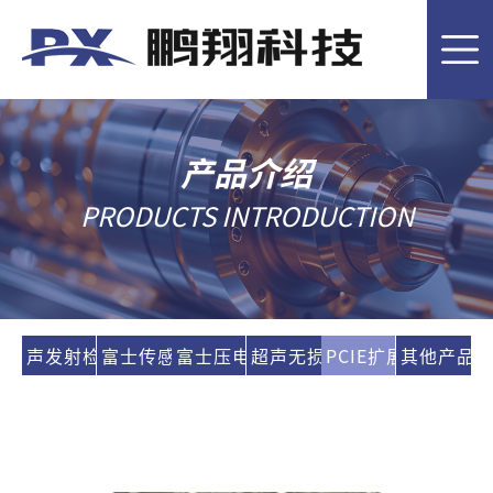
首
页
客
户
产
产品介绍
案
品
技
PRODUCTS INTRODUCTION
例
介
术
关
绍
应
于
新
声发射检测系统
富士传感器
富士压电陶瓷
超声无损检测
PCIE扩展坞
其他产品
用
鹏
闻
联
翔
资
系
EN
讯
我