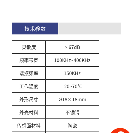
技术参数
灵敏度
> 67dB
频率带宽
100KHz
~
400
KHz
谐振频率
150KHz
工作温度
-20
~
70℃
外形尺寸
Ø18
×
18
mm
外壳材料
不锈钢
传感面材料
陶瓷