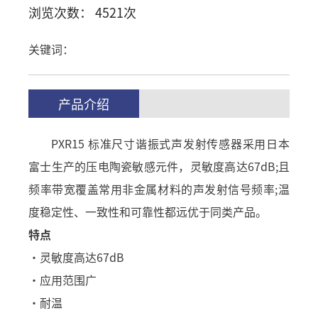
浏览次数： 4521次
关键词：
产品介绍
PXR15 标准尺寸谐振式声发射传感器采用日本
富士生产的压电陶瓷敏感元件，灵敏度高达67dB;且
频率带宽覆盖常用非金属材料的声发射信号频率;温
度稳定性、一致性和可靠性都远优于同类产品。
特点
·灵敏度高达67dB
·应用范围广
·耐温