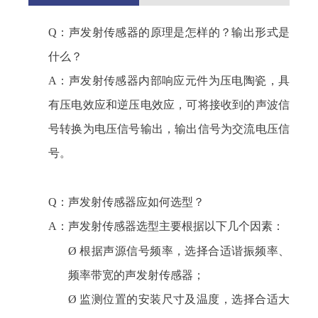
Q：声发射传感器的原理是怎样的？输出形式是
什么？
A：声发射传感器内部响应元件为压电陶瓷，具
有压电效应和逆压电效应，可将接收到的声波信
号转换为电压信号输出，输出信号为交流电压信
号。
Q
：声发射传感器应如何选型？
A：声发射传感器选型主要根据以下几个因素：
Ø
根据声源信号频率，选择合适谐振频率、
频率带宽的声发射传感器；
Ø
监测位置的安装尺寸及温度，选择合适大