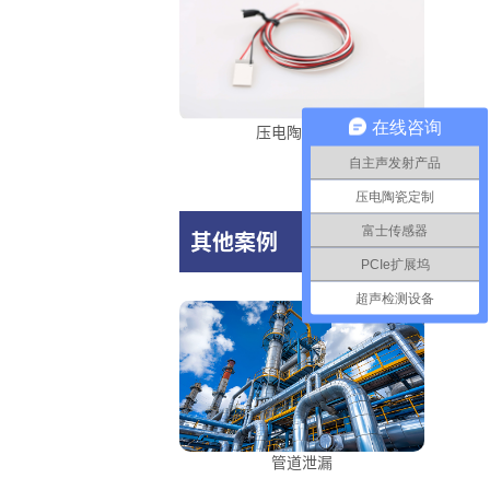
在线咨询
压电陶瓷焊线
自主声发射产品
压电陶瓷定制
富士传感器
其他案例
PCIe扩展坞
超声检测设备
管道泄漏