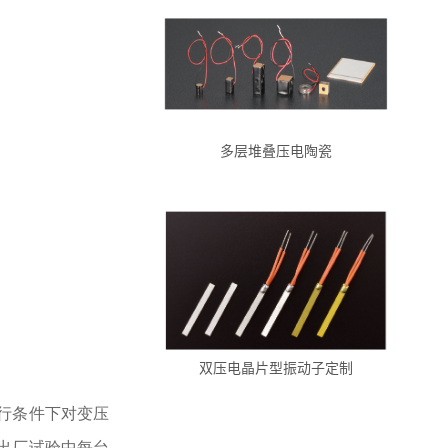
多层堆叠压电陶瓷
双压电晶片型振动子定制
行条件下对变压
在出厂试验中每台