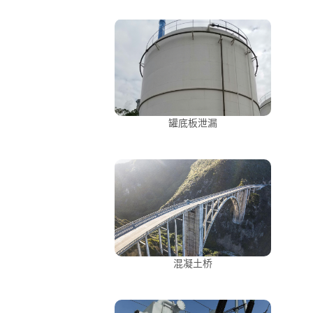
罐底板泄漏
混凝土桥